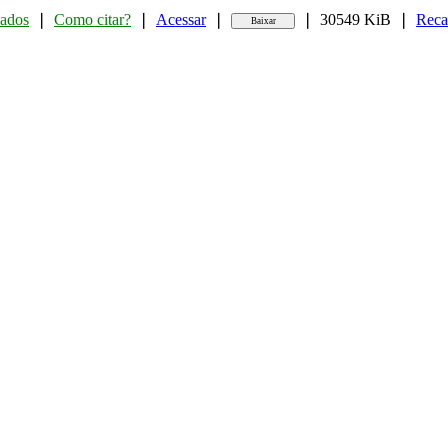
ados
❘
Como citar?
❘
Acessar
❘
❘
30549 KiB
❘
Reca