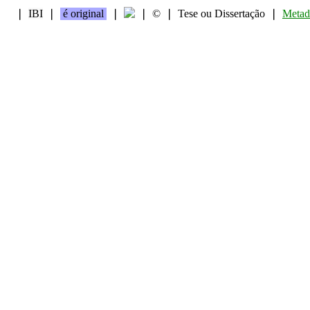
❘
IBI
❘
é original
❘
❘
©
❘
Tese ou Dissertação
❘
Metad