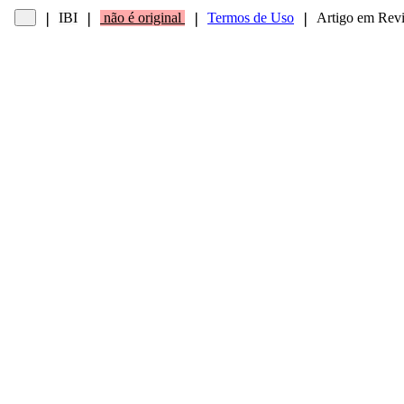
IBI
não é original
Termos de Uso
Artigo em Revis
❘
❘
❘
❘