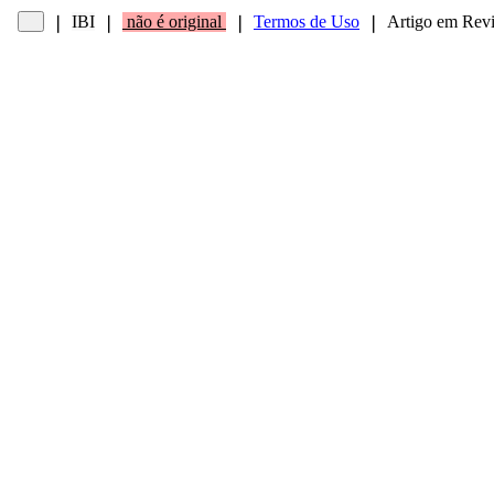
IBI
não é original
Termos de Uso
Artigo em Revis
❘
❘
❘
❘